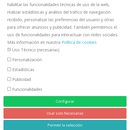
habilitar las funcionalidades técnicas de uso de la web,
SOBRE NOSALTRES
realizar estádísticas y análisis del tráfico de navegación
La Comunitat d'Usuaris d'Aigües de la Vall Baixa i Delta del Llobregat
recibido, personalizar las preferencias del usuario y otras
(CUADLL) és una corporació de dret públic emparada per la normativa
para ofrecer anuncios y publicidad. También permitimos el
d'aigües i adscrita a l'Agència Catalana de l'Aigua
uso de funcionalidades para interactuar con redes sociales.
INFORMACIÓ LEGAL
Más información en nuestra
Política de cookies
Uso Técnico (necesarias)
Avís legal
Política de Privacitat
Personalización
Política de cookies
Estadísticas
CONTACTE
Publicidad
Carrer de Pau Casals, 14-16 Local.
Funcionalidades
08820 El Prat de Llobregat (Barcelona)
Configurar
Telèfon: 93 379 32 16
E-mail:
info@cuadll.org
Usar solo Necesarias
Permitir la selección