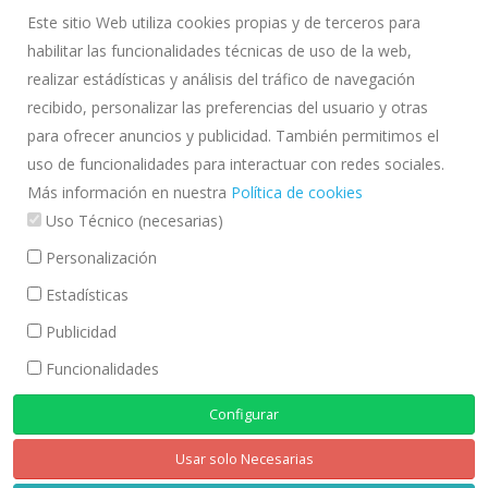
Este sitio Web utiliza cookies propias y de terceros para
habilitar las funcionalidades técnicas de uso de la web,
SOBRE NOSALTRES
realizar estádísticas y análisis del tráfico de navegación
La Comunitat d'Usuaris d'Aigües de la Vall Baixa i Delta del Llobregat
recibido, personalizar las preferencias del usuario y otras
(CUADLL) és una corporació de dret públic emparada per la normativa
para ofrecer anuncios y publicidad. También permitimos el
d'aigües i adscrita a l'Agència Catalana de l'Aigua
uso de funcionalidades para interactuar con redes sociales.
INFORMACIÓ LEGAL
Más información en nuestra
Política de cookies
Uso Técnico (necesarias)
Avís legal
Política de Privacitat
Personalización
Política de cookies
Estadísticas
CONTACTE
Publicidad
Carrer de Pau Casals, 14-16 Local.
Funcionalidades
08820 El Prat de Llobregat (Barcelona)
Configurar
Telèfon: 93 379 32 16
E-mail:
info@cuadll.org
Usar solo Necesarias